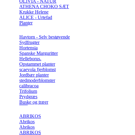
OLIVIA - NATUR
ATHENA CHOKO SÆT
Krukke Helene
ALICE - Urtefad
Planter
Havtorn - Selv bestøvende
Sydfrugter
Hortensia
Spanske Marguritter
Helleborus.
Opstammet planter
scaevola fjerblomst
Jordbær planter
stedmoderblomster
calibracoa
Trifolium
Prydgræs
Buske og træer
ABRIKOS
Abrikos
Abrikos
ABRIKOS