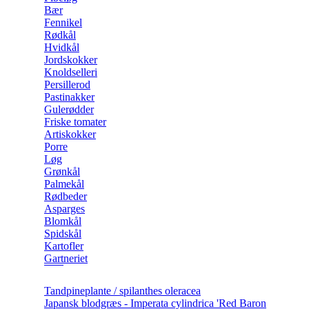
Bær
Fennikel
Rødkål
Hvidkål
Jordskokker
Knoldselleri
Persillerod
Pastinakker
Gulerødder
Friske tomater
Artiskokker
Porre
Løg
Grønkål
Palmekål
Rødbeder
Asparges
Blomkål
Spidskål
Kartofler
Gartneriet
Tandpineplante / spilanthes oleracea
Japansk blodgræs - Imperata cylindrica 'Red Baron