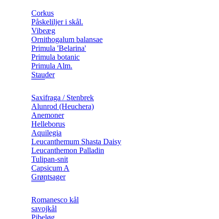
Corkus
Påskeliljer i skål.
Vibeæg
Ornithogalum balansae
Primula 'Belarina'
Primula botanic
Primula Alm.
Stauder
Saxifraga / Stenbrek
Alunrod (Heuchera)
Anemoner
Helleborus
Aquilegia
Leucanthemum Shasta Daisy
Leucanthemon Palladin
Tulipan-snit
Capsicum A
Grøntsager
Romanesco kål
savojkål
Pibeløg