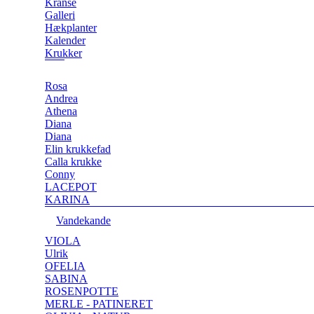
Kranse
Galleri
Hækplanter
Kalender
Krukker
Rosa
Andrea
Athena
Diana
Diana
Elin krukkefad
Calla krukke
Conny
LACEPOT
KARINA
Vandekande
VIOLA
Ulrik
OFELIA
SABINA
ROSENPOTTE
MERLE - PATINERET