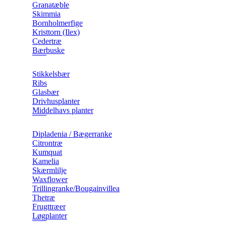
Granatæble
Skimmia
Bornholmerfige
Kristtorn (Ilex)
Cedertræ
Bærbuske
Stikkelsbær
Ribs
Glasbær
Drivhusplanter
Middelhavs planter
Dipladenia / Bægerranke
​Citrontræ
Kumquat
​Kamelia
Skærmlilje
Waxflower
​Trillingranke/Bougainvillea
Thetræ
Frugttræer
Løgplanter