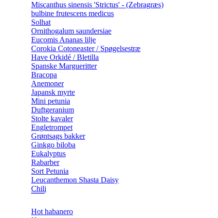
Miscanthus sinensis 'Strictus' - (Zebragræs)
bulbine frutescens medicus
Solhat
Ornithogalum saundersiae
Eucomis Ananas lilje
Corokia Cotoneaster / Spøgelsestræ
Have Orkidé / Bletilla
Spanske Margueritter
Bracopa
Anemoner
Japansk myrte
Mini petunia
Duftgeranium
Stolte kavaler
Engletrompet
Grøntsags bakker
Ginkgo biloba
Eukalyptus
Rabarber
Sort Petunia
Leucanthemon Shasta Daisy
Chili
Hot habanero