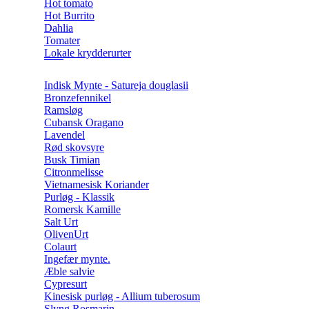
Hot tomato
Hot Burrito
Dahlia
Tomater
Lokale krydderurter
Indisk Mynte - Satureja douglasii
Bronzefennikel
Ramsløg
Cubansk Oragano
Lavendel
Rød skovsyre
Busk Timian
Citronmelisse
Vietnamesisk Koriander
Purløg - Klassik
Romersk Kamille
Salt Urt
OlivenUrt
Colaurt
Ingefær mynte.
Æble salvie
Cypresurt
Kinesisk purløg - Allium tuberosum
Slyng Rosmarin