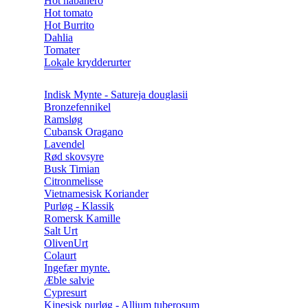
Hot habanero
Hot tomato
Hot Burrito
Dahlia
Tomater
Lokale krydderurter
Indisk Mynte - Satureja douglasii
Bronzefennikel
Ramsløg
Cubansk Oragano
Lavendel
Rød skovsyre
Busk Timian
Citronmelisse
Vietnamesisk Koriander
Purløg - Klassik
Romersk Kamille
Salt Urt
OlivenUrt
Colaurt
Ingefær mynte.
Æble salvie
Cypresurt
Kinesisk purløg - Allium tuberosum