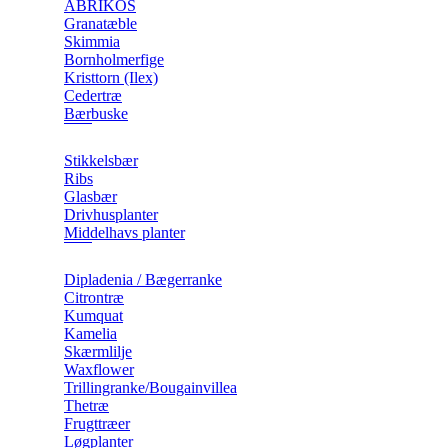
ABRIKOS
Granatæble
Skimmia
Bornholmerfige
Kristtorn (Ilex)
Cedertræ
Bærbuske
Stikkelsbær
Ribs
Glasbær
Drivhusplanter
Middelhavs planter
Dipladenia / Bægerranke
​Citrontræ
Kumquat
​Kamelia
Skærmlilje
Waxflower
​Trillingranke/Bougainvillea
Thetræ
Frugttræer
Løgplanter