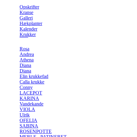
Opskrifter
Kranse
Galleri
Hækplanter
Kalender
Krukker
Rosa
Andrea
Athena
Diana
Diana
Elin krukkefad
Calla krukke
Conny
LACEPOT
KARINA
Vandekande
VIOLA
Ulrik
OFELIA
SABINA
ROSENPOTTE
MERLE - PATINERET