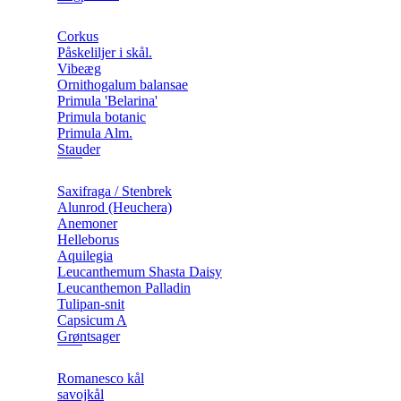
Corkus
Påskeliljer i skål.
Vibeæg
Ornithogalum balansae
Primula 'Belarina'
Primula botanic
Primula Alm.
Stauder
Saxifraga / Stenbrek
Alunrod (Heuchera)
Anemoner
Helleborus
Aquilegia
Leucanthemum Shasta Daisy
Leucanthemon Palladin
Tulipan-snit
Capsicum A
Grøntsager
Romanesco kål
savojkål