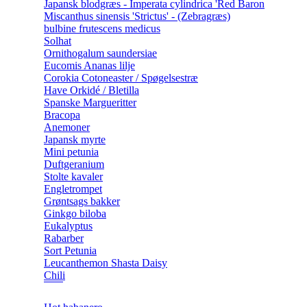
Japansk blodgræs - Imperata cylindrica 'Red Baron
Miscanthus sinensis 'Strictus' - (Zebragræs)
bulbine frutescens medicus
Solhat
Ornithogalum saundersiae
Eucomis Ananas lilje
Corokia Cotoneaster / Spøgelsestræ
Have Orkidé / Bletilla
Spanske Margueritter
Bracopa
Anemoner
Japansk myrte
Mini petunia
Duftgeranium
Stolte kavaler
Engletrompet
Grøntsags bakker
Ginkgo biloba
Eukalyptus
Rabarber
Sort Petunia
Leucanthemon Shasta Daisy
Chili