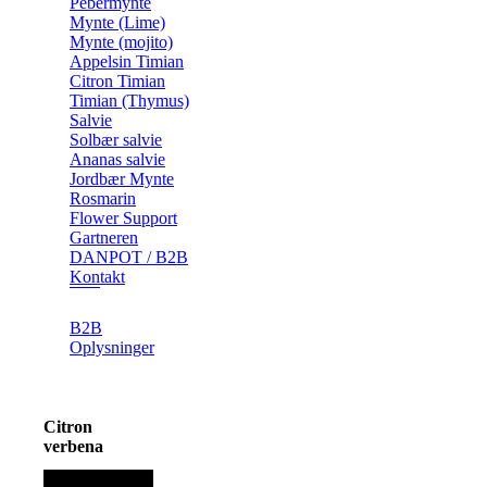
Pebermynte
Mynte (Lime)
Mynte (mojito)
Appelsin Timian
Citron Timian
Timian (Thymus)
Salvie
Solbær salvie
Ananas salvie
Jordbær Mynte
Rosmarin
Flower Support
Gartneren
DANPOT / B2B
Kontakt
B2B
Oplysninger
Citron
verbena