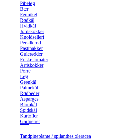
Pibeløg
Bær
Fennikel
Rødkål
Hvidkål
Jordskokker
Knoldselleri
Persillerod
Pastinakker
Gulerødder
Friske tomater
Artiskokker
Porre
Løg
Grønkål
Palmekål
Rødbeder
Asparges
Blomkål
Spidskål
Kartofler
Gartneriet
Tandpineplante / spilanthes oleracea