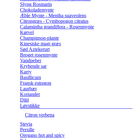
Slyng Rosmarin
Chokolademynte
Æble Mynte - Mentha suaveolens
Citrongræs - Cymbopogon citratus
Calamintha grandiflora - Rosenmynte
Kørvel
Champignon-plante
Kinesiske magi græs
Sød Aztekerurt
Broget rosenmynte
Vandpeber
Krybende sar
Karry
Basillicum
Fransk estragon
Laurbær
Koriander
Dild
Løvstikke
Citron verbena
Stevia
Persille
Oregano hot and spicy