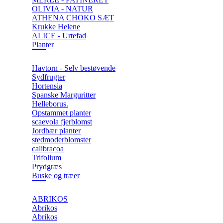
OLIVIA - NATUR
ATHENA CHOKO SÆT
Krukke Helene
ALICE - Urtefad
Planter
Havtorn - Selv bestøvende
Sydfrugter
Hortensia
Spanske Marguritter
Helleborus.
Opstammet planter
scaevola fjerblomst
Jordbær planter
stedmoderblomster
calibracoa
Trifolium
Prydgræs
Buske og træer
ABRIKOS
Abrikos
Abrikos