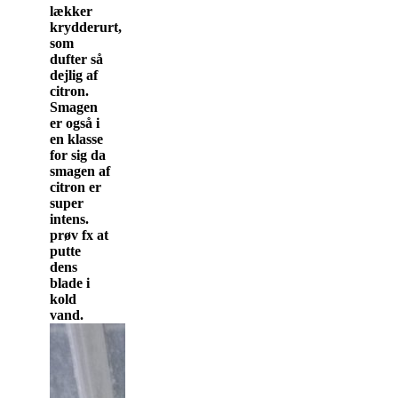
lækker
krydderurt,
som
dufter så
dejlig af
citron.
Smagen
er også i
en klasse
for sig da
smagen af
citron er
super
intens.
prøv fx at
putte
dens
blade i
kold
vand.