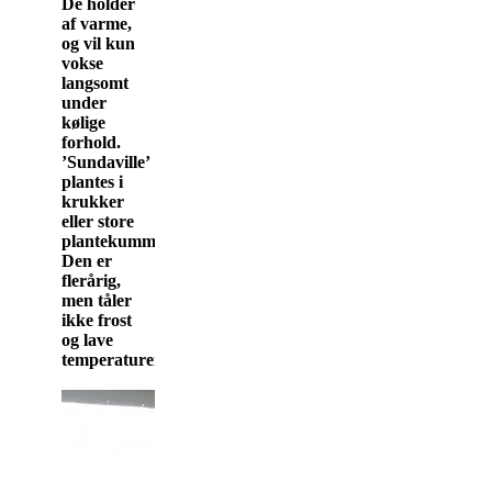
De holder
af varme,
og vil kun
vokse
langsomt
under
kølige
forhold.
’Sundaville’
plantes i
krukker
eller store
plantekummer.
Den er
flerårig,
men tåler
ikke frost
og lave
temperaturer.