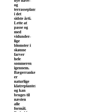
nye have-
og
terrasseplanter
i det
sidste årti.
Lette at
passe og
med
vidunder-
lige
blomster i
skønne
farver
hele
sommeren
igennem.
Bægerranke
er
naturlige
klatreplanter
og kan
bruges til
næsten
alle
formål.