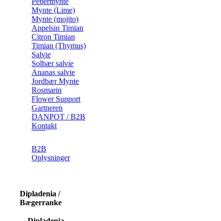
Pebermynte
Mynte (Lime)
Mynte (mojito)
Appelsin Timian
Citron Timian
Timian (Thymus)
Salvie
Solbær salvie
Ananas salvie
Jordbær Mynte
Rosmarin
Flower Support
Gartneren
DANPOT / B2B
Kontakt
B2B
Oplysninger
Dipladenia /
Bægerranke
Dipladenia