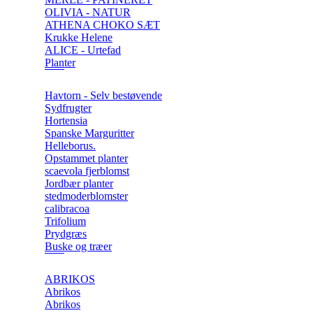
OLIVIA - NATUR
ATHENA CHOKO SÆT
Krukke Helene
ALICE - Urtefad
Planter
Havtorn - Selv bestøvende
Sydfrugter
Hortensia
Spanske Marguritter
Helleborus.
Opstammet planter
scaevola fjerblomst
Jordbær planter
stedmoderblomster
calibracoa
Trifolium
Prydgræs
Buske og træer
ABRIKOS
Abrikos
Abrikos