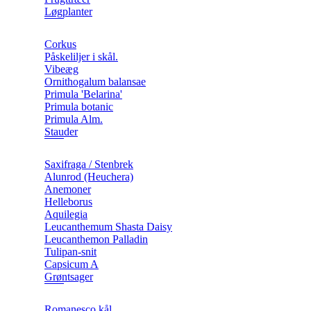
Løgplanter
Corkus
Påskeliljer i skål.
Vibeæg
Ornithogalum balansae
Primula 'Belarina'
Primula botanic
Primula Alm.
Stauder
Saxifraga / Stenbrek
Alunrod (Heuchera)
Anemoner
Helleborus
Aquilegia
Leucanthemum Shasta Daisy
Leucanthemon Palladin
Tulipan-snit
Capsicum A
Grøntsager
Romanesco kål