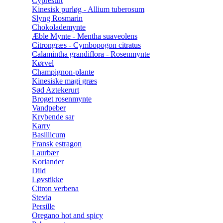
Cypresurt
Kinesisk purløg - Allium tuberosum
Slyng Rosmarin
Chokolademynte
Æble Mynte - Mentha suaveolens
Citrongræs - Cymbopogon citratus
Calamintha grandiflora - Rosenmynte
Kørvel
Champignon-plante
Kinesiske magi græs
Sød Aztekerurt
Broget rosenmynte
Vandpeber
Krybende sar
Karry
Basillicum
Fransk estragon
Laurbær
Koriander
Dild
Løvstikke
Citron verbena
Stevia
Persille
Oregano hot and spicy