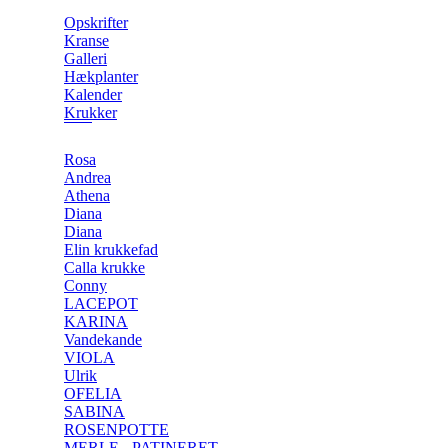
Opskrifter
Kranse
Galleri
Hækplanter
Kalender
Krukker
Rosa
Andrea
Athena
Diana
Diana
Elin krukkefad
Calla krukke
Conny
LACEPOT
KARINA
Vandekande
VIOLA
Ulrik
OFELIA
SABINA
ROSENPOTTE
MERLE - PATINERET