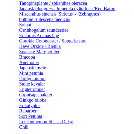
Tandpineplante / spilanthes oleracea
Japansk blodgræs - Imperata cylindrica 'Red Baron
Miscanthus sinensis 'Strictus' - (Zebragræs)
bulbine frutescens medicus
Solhat
Ornithogalum saundersiae
Eucomis Ananas lilje
Corokia Cotoneaster / Spøgelsestræ
Have Orkidé / Bletilla
Spanske Margueritter
Bracopa
Anemoner
Japansk myrte
Mini petunia
Duftgeranium
Stolte kavaler
Engletrompet
Grøntsags bakker
Ginkgo biloba
Eukalyptus
Rabarber
Sort Petunia
Leucanthemon Shasta Daisy
Chili