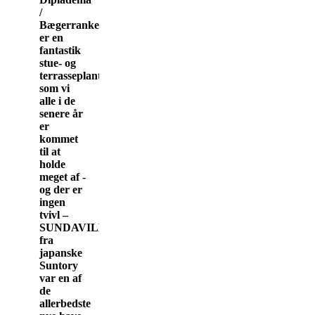
/
Bægerranke
er en
fantastik
stue- og
terrasseplante,
som vi
alle i de
senere år
er
kommet
til at
holde
meget af -
og der er
ingen
tvivl –
SUNDAVILLE
fra
japanske
Suntory
var en af
de
allerbedste