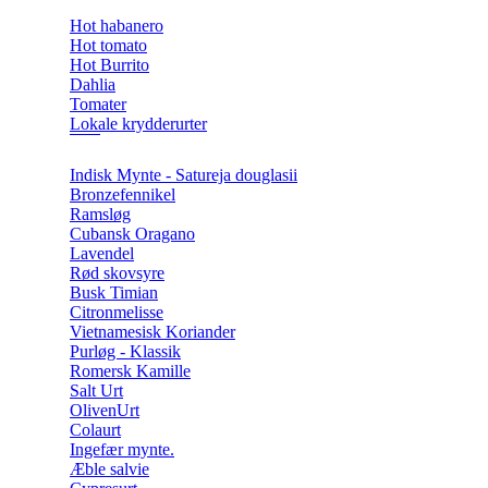
Hot habanero
Hot tomato
Hot Burrito
Dahlia
Tomater
Lokale krydderurter
Indisk Mynte - Satureja douglasii
Bronzefennikel
Ramsløg
Cubansk Oragano
Lavendel
Rød skovsyre
Busk Timian
Citronmelisse
Vietnamesisk Koriander
Purløg - Klassik
Romersk Kamille
Salt Urt
OlivenUrt
Colaurt
Ingefær mynte.
Æble salvie