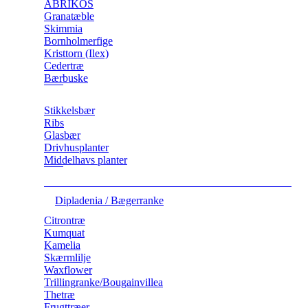
ABRIKOS
Granatæble
Skimmia
Bornholmerfige
Kristtorn (Ilex)
Cedertræ
Bærbuske
Stikkelsbær
Ribs
Glasbær
Drivhusplanter
Middelhavs planter
Dipladenia / Bægerranke
​Citrontræ
Kumquat
​Kamelia
Skærmlilje
Waxflower
​Trillingranke/Bougainvillea
Thetræ
Frugttræer