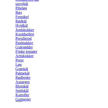
savojkål
Pibeløg
Bær
Fennikel
Rødkål
Hvidkål
Jordskokker
Knoldselleri
Persillerod
Pastinakker
Gulerødder
Friske tomater
Artiskokker
Porre
Løg
Grønkål
Palmekål
Rødbeder
Asparges
Blomkål
Spidskål
Kartofler
Gartneriet